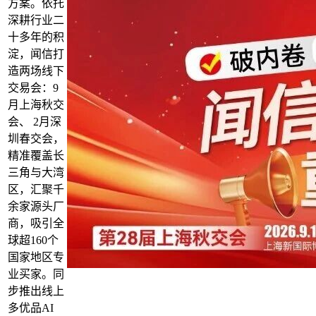
方案。依托
深耕行业二
十多年的积
淀，闻信打
造两场线下
交易会：9
月上海秋交
会、 2月深
圳春交会，
精准覆盖长
三角与大湾
区，汇聚千
余家源头厂
商，吸引全
球超160个
国家地区专
业买家。同
步推出线上
多优品AI