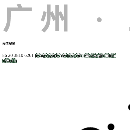
闻信展览
86 20 3810 6261
info@signchinashow.com
www.SignChina-
SZ.com