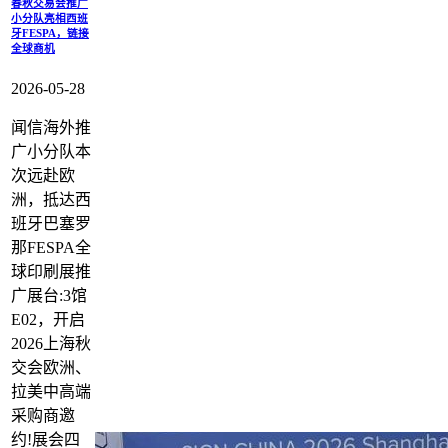
春秋交易会推广
小分队亮相西班
牙FESPA，链接
全球商机
2026-05-28
闻信海外推
广小分队本
次远赴欧
洲，抵达西
班牙巴塞罗
那FESPA全
球印刷展推
广展台:3馆
E02，开启
2026上海秋
交会欧洲、
拉美中高端
采购商邀
约!展会四