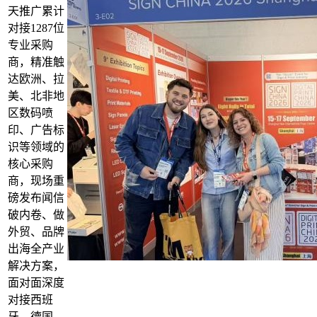
天推广累计
对接1287位
专业采购
商，精准触
达欧洲、拉
美、北非地
区数码喷
印、广告标
识等领域的
核心采购
商，现场重
磅发布闻信
破内卷、做
外贸、品牌
出海全产业
解决方案，
面对面深度
对接西班
牙、德国、