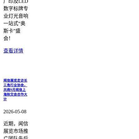
广印及LED
数字标牌专
业灯光音响
一站式“奥
斯卡”盛
会！
查看详情
闻信展览走访长
三角行业协会，
共商9月闻信上
海秋交会合作大
计
2026-05-08
近期，闻信
展览市场推
广团队先后