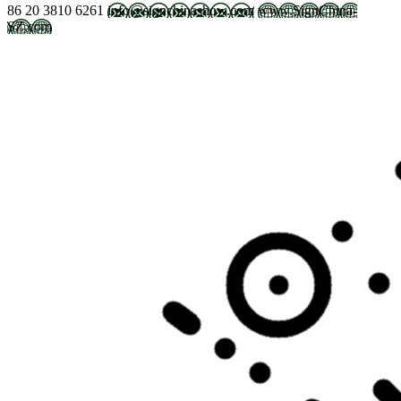
86 20 3810 6261
info@signchinashow.com
www.SignChina-
SZ.com