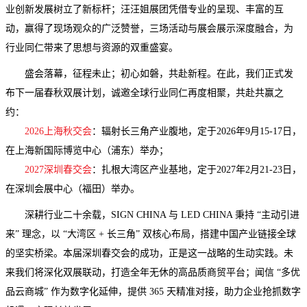
业创新发展树立了新标杆；汪汪姐展团凭借专业的呈现、丰富的互
动，赢得了现场观众的广泛赞誉，三场活动与展会展示深度融合，为
行业同仁带来了思想与资源的双重盛宴。
盛会落幕，征程未止；初心如磐，共赴新程。在此，我们正式发
布下一届春秋双展计划，诚邀全球行业同仁再度相聚，共赴共赢之
约：
2026上海秋交会
：辐射长三角产业腹地，定于2026年9月15-17日，
在上海新国际博览中心（浦东）举办；
2027深圳春交会
：扎根大湾区产业基地，定于2027年2月21-23日，
在深圳会展中心（福田）举办。
深耕行业二十余载，SIGN CHINA 与 LED CHINA 秉持 “主动引进
来” 理念，以 “大湾区 + 长三角” 双核心布局，搭建中国产业链接全球
的坚实桥梁。本届深圳春交会的成功，正是这一战略的生动实践。未
来我们将深化双展联动，打造全年无休的高品质商贸平台；闻信 “多优
品云商城” 作为数字化延伸，提供 365 天精准对接，助力企业抢抓数字