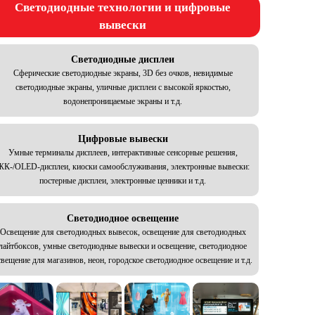
Светодиодные технологии и цифровые
вывески
Светодиодные дисплеи
Сферические светодиодные экраны, 3D без очков, невидимые
светодиодные экраны, уличные дисплеи с высокой яркостью,
водонепроницаемые экраны и т.д.
Цифровые вывески
Умные терминалы дисплеев, интерактивные сенсорные решения,
ЖК-/OLED-дисплеи, киоски самообслуживания, электронные вывески:
постерные дисплеи, электронные ценники и т.д.
Светодиодное освещение
Освещение для светодиодных вывесок, освещение для светодиодных
лайтбоксов, умные светодиодные вывески и освещение, светодиодное
свещение для магазинов, неон, городское светодиодное освещение и т.д.