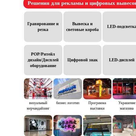
Решения для рекламы и цифровых вывесо
Гравирование и
Вывеска и
LED-подсветк
резка
световые короба
POP/Ритейл
дизайн/Дисплей
Цифровой знак
LED-дисплей
оборудование
визуальный
бизнес логотип
Программа
Украшение
мерчандайзинг
выставки
магазина