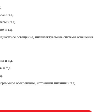
.
са и т.д.
еры и т.д.
е и т.д.
андшафтное освещение, интеллектуальные системы освещения
ы и т.д.
 и т.д.
д.
граммное обеспечение, источники питания и т.д.