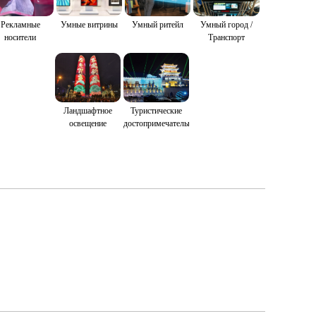
Умные витрины
Рекламные
Умный ритейл
Умный город /
носители
Транспорт
Ландшафтное
Туристические
освещение
достопримечательности