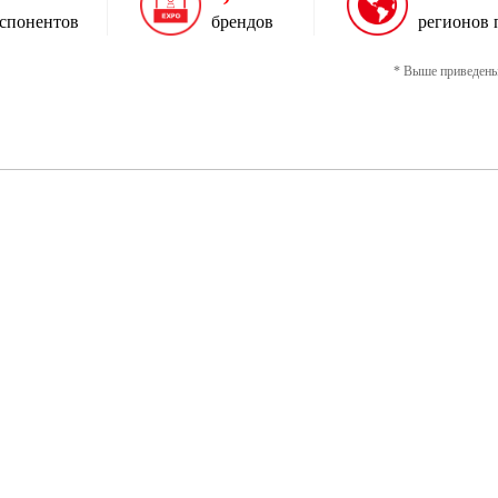
спонентов
брендов
регионов 
* Выше приведены