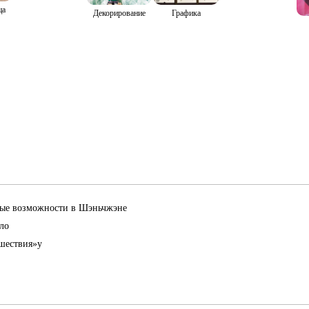
ца
Декорирование
Графика
овые возможности в Шэньчжэне
ло
ешествия»у