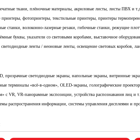
ечатные ткани, плёночные материалы, акриловые листы, листы ПВХ и т.д
 принтеры, фотопринтеры, текстильные принтеры, принтеры термоперено
ьные станки, волоконно-лазерные резаки, гибочные станки, режущие плотт
ёмные буквы, указатели со световыми коробами, выставочное оборудовани
 светодиодные ленты / неоновые ленты, освещение световых коробов, л
D, прозрачные светодиодные экраны, напольные экраны, витринные экран
ные терминалы «всё-в-одном», OLED-экраны, голографические проекторы
м» с VR, VR-панорамные экспозиции, устройства распознавания лиц и т.
емы распространения информации, системы управления дисплеями и про
и