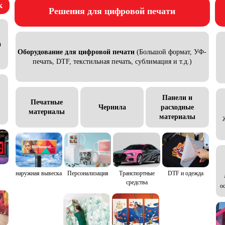
к
Решения для цифровой печати
а
Oборудование для цифровой печати
(Большой формат, УФ-
печать, DTF, текстильная печать, сублимация и т.д.)
Панели и
Печатные
Чернила
расходные
материалы
материалы
наружная вывеска
Персонализация
Транспортные
DTF и одежда
средства
о