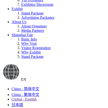
VIP Privileges
Exhibitor Showroom
Exhibit
Stand Package
Advertising Packages
About Us
About Organiser
Media Partners
Shanghai Fair
Basic Info
Why Visit
Visitor Registration
Why Exhibit
Stand Package
EN
China - 简体中文
China - 繁体中文
Global - English
日本語