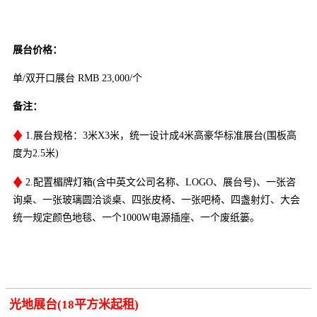
展台价格：
单/双开口展台 RMB 23,000/个
备注：
♦
1.展台规格：3米X3米，统一设计成4米高豪华标准展台(围板高
度为2.5米)
♦
2.配置楣牌灯箱(含中英文公司名称、LOGO、展台号)、一张咨
询桌、一张玻璃圆洽谈桌、四张皮椅、一张吧椅、四盏射灯、大会
统一规定颜色地毯、一个1000W电源插座、一个废纸篓。
光地展台(18平方米起租)