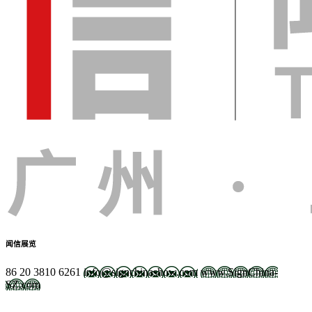
闻信展览
86 20 3810 6261
info@signchinashow.com
www.SignChina-
SZ.com