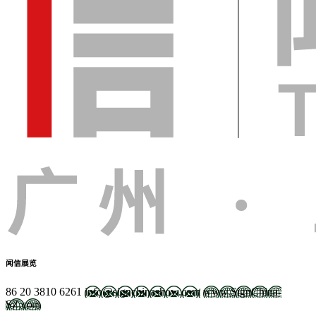
闻信展览
86 20 3810 6261
info@signchinashow.com
www.SignChina-
SZ.com