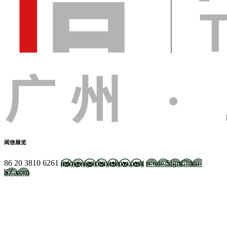
闻信展览
86 20 3810 6261
info@signchinashow.com
www.SignChina-
SZ.com