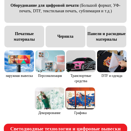
Oборудование для цифровой печати
(Большой формат, УФ-
печать, DTF, текстильная печать, сублимация и т.д.)
Печатные
Панели и расходные
Чернила
материалы
материалы
наружная вывеска
Персонализация
Транспортные
DTF и одежда
средства
Декорирование
Графика
Светодиодные технологии и цифровые вывески