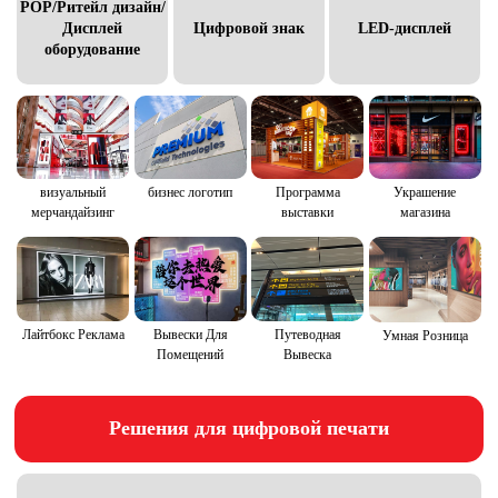
POP/Ритейл дизайн/
Дисплей
Цифровой знак
LED-дисплей
оборудование
визуальный
бизнес логотип
Программа
Украшение
мерчандайзинг
выставки
магазина
Лайтбокс Реклама
Вывески Для
Путеводная
Умная Розница
Помещений
Вывеска
Решения для цифровой печати