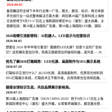
2026-08-05
备受瞩目的全球下半年行业唯一广告、图文、展览、标识、商文体旅
声光视行业一站式整体解决方案大展：闻信第28届广告新科技上海秋
交会即将于9月15-17日在上海新国际博览中心（浦东）盛大启幕，主
题展包括：第28届上海国际广告展、第26届上海国际LED展、国际喷
绘图文及数码印花展、国际智慧显示及数字标牌展、国际专业灯光音
2026吸睛引流新密码：AI机器人、LED显示与创意标识
响展，打造广印及LED数字标牌专业灯光音响双产业一站式采购平
2026-08-03
台！
想要在 2026 年牢牢吸引客流？震撼的LED大屏？创意十足的广告标
识？这些确实是加分项，而真正脱颖而出的破局利器，或许是 — AI 机
器人！2026年9月15–17日，闻信第28届广告新科技上海秋交会，于上
抢先了解2026灯箱趋势：LED光源、画面制作与SEG展示系统
海汇聚视觉传播领域的前沿创新成果，一站式呈现行业最新趋势与技
2026-07-29
术。当然精彩不止于展会现场！您不妨探索中国当下最热门的科技趋
势之一 — AI机器人。它们或将成为零售门店、品牌展厅及商业空间吸
灯箱标识正流行什么？从LED光源、高清画面制作、优质背光材料到
引客流的下一大亮点！>立即注册领取门票
SEG灯箱展示系统，灯箱技术正不断升级，应用场景也在持续拓展。9
月15-17日，闻信第28届广告新科技上海秋交会将在上海新国际博览中
链接全球标识生态，共启品牌展示新格局。
心（浦东）开展，第28届上海国际广告展、上海国际喷绘图文及数码
2026-07-23
印花展、第26届上海国际LED展、上海国际智慧显示及数字标牌展、
2026上海国际专业灯光音响展，五展同期举办，向全球展示最新广
第28届上海国际广告展（SIGN CHINA 2026）将于9月15-17日在上海
告、图文、展览、标识、商文体旅声光视行业一站式整体解决方案新
新国际博览中心（浦东）盛大开幕。从零售终端展示、展览展台搭
科技！
建，到户外活动及品牌推广应用，带您探索最前沿展示解决方案。本