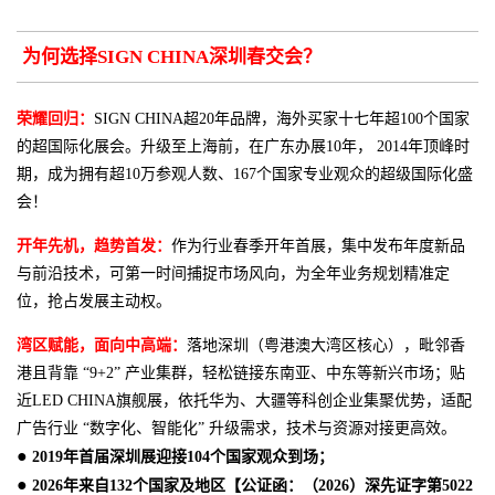
为何选择SIGN CHINA深圳春交会？
荣耀回归：
SIGN CHINA超20年品牌，海外买家十七年超100个国家
的超国际化展会。升级至上海前，在广东办展10年， 2014年顶峰时
期，成为拥有超10万参观人数、167个国家专业观众的超级国际化盛
会！
开年先机，趋势首发：
作为行业春季开年首展，集中发布年度新品
与前沿技术，可第一时间捕捉市场风向，为全年业务规划精准定
位，抢占发展主动权。
湾区赋能，面向中高端：
落地深圳（粤港澳大湾区核心），毗邻香
港且背靠 “9+2” 产业集群，轻松链接东南亚、中东等新兴市场；贴
近LED CHINA旗舰展，依托华为、大疆等科创企业集聚优势，适配
广告行业 “数字化、智能化” 升级需求，技术与资源对接更高效。
●
2019年首届深圳展迎接104个国家观众到场；
●
2026年来自132个国家及地区【公证函：（2026）深先证字第5022