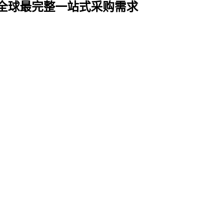
育，品牌影响力早已誉满全球。到场海外买家十七年超过100个国家及地
字标识行业“奥斯卡”盛会。
于深圳会展中心（福田）启幕，秋交会在上海新国际博览中心（浦东）
际智慧显示及数字标牌展（DS CHINA）、国际喷绘图文及数码印花展（D
助力业界精准对接优质资源，高效开拓市场新增量！
— 多优品，同步实现 “线下展会 + 线上商城” 的深度融合，助
候对接全球商机，我们都能为您提供 365 天不间断的全球商