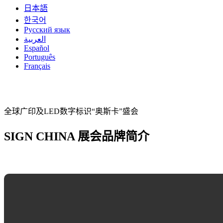
日本語
한국어
Русский язык
العربية
Español
Português
Français