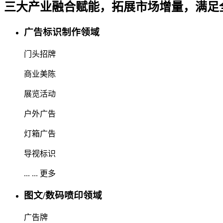
自2003年创办以来，SIGN CHINA历经二十余载深耕与培
及地区（均经公证处认证），被业界公认为全球广印及 LED 数
SIGN CHINA “春秋双展”布局正式开启 —— 春交会
SIGN CHINA 同期举办国际LED展（LED CHINA）、国
展联动、资源融合”，构建覆盖全产业链的一站式采购平台，
此外，SIGN CHINA 旗下 “专精特新” 展会官方商城 —
在展会现场开展面对面的深度合作洽谈，还是借助线上平台全天
展品范围
喷绘写真设备及墨水
数码印花设备及耗材
户内外数码打印材料