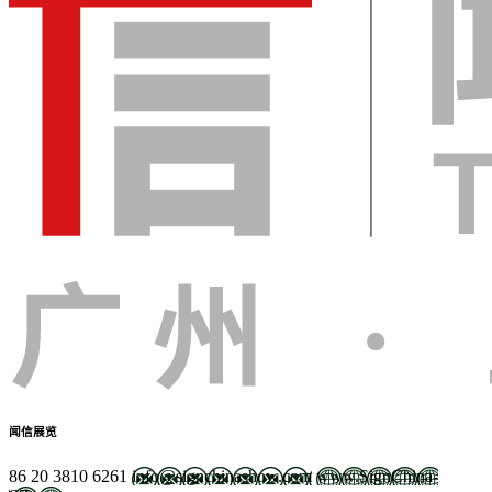
闻信展览
86 20 3810 6261
info@signchinashow.com
www.SignChina-