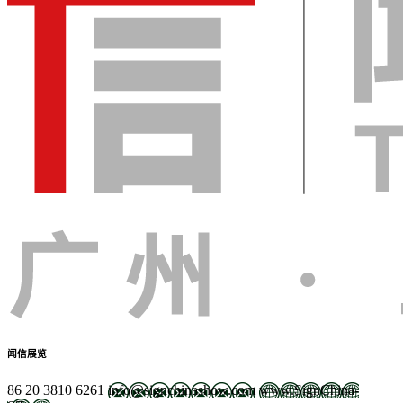
闻信展览
86 20 3810 6261
info@signchinashow.com
www.SignChina-