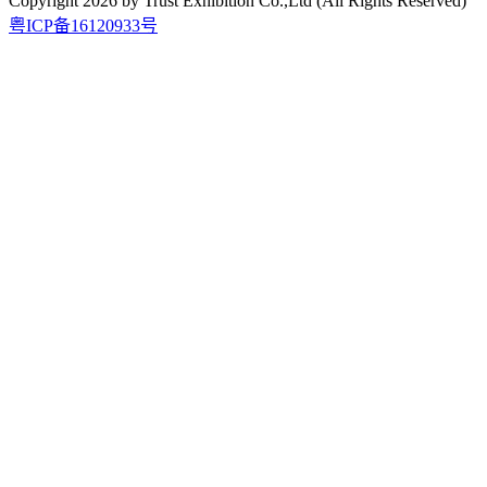
Copyright
2026
by Trust Exhibition Co.,Ltd (All Rights Reserved)
粤ICP备16120933号