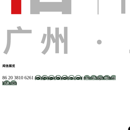
闻信展览
86 20 3810 6261
info@signchinashow.com
www.SignChina-
SZ.com