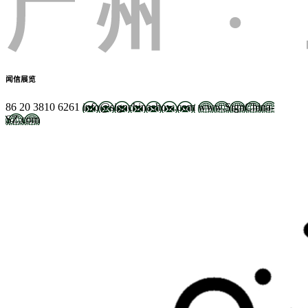
闻信展览
86 20 3810 6261
info@signchinashow.com
www.SignChina-
SZ.com