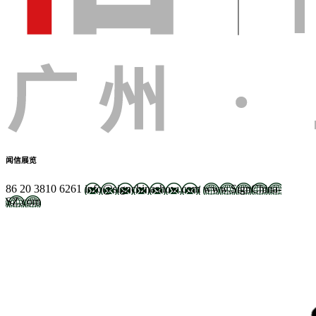
闻信展览
86 20 3810 6261
info@signchinashow.com
www.SignChina-
SZ.com