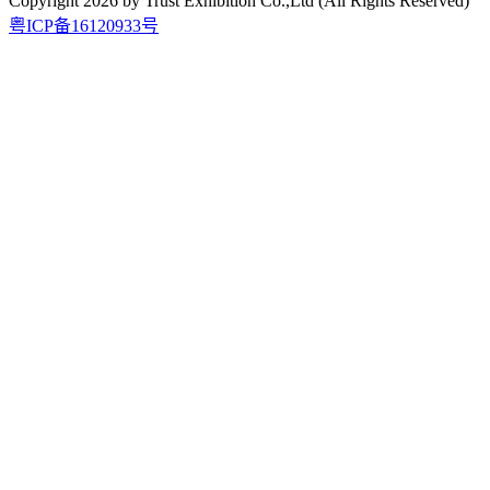
Copyright
2026
by Trust Exhibition Co.,Ltd (All Rights Reserved)
粤ICP备16120933号